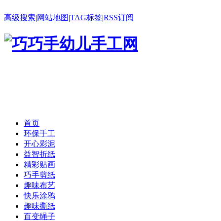
高级搜索
|
网站地图
|
TAG标签
|
RSS订阅
首页
环保手工
开心彩泥
益智折纸
精彩贴画
巧手剪纸
趣味布艺
快乐涂鸦
趣味撕纸
百变绳子