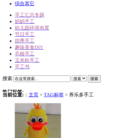
综合其它
手工汇总专题
妈妈手工
幼儿园环境布置
节日手工
四季手工
趣味美食DIY
毛根手工
玉米粒手工
手工书
搜索
搜索
热门标签:
当前位置:
：
主页
>
TAG标签
> 养乐多手工
三角插折纸
雪人
冬天手工
动物手工
圣诞节手工
驯鹿