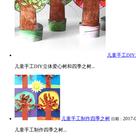
卷纸筒手工
花环
圣诞树
贺卡
天使
挂饰
铃铛
蜡烛
儿童手工DI
儿童手工DIY立体爱心树和四季之树...
儿童手工制作四季之树
2017-
日期：
儿童手工制作四季之树...