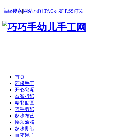
高级搜索
|
网站地图
|
TAG标签
|
RSS订阅
首页
环保手工
开心彩泥
益智折纸
精彩贴画
巧手剪纸
趣味布艺
快乐涂鸦
趣味撕纸
百变绳子