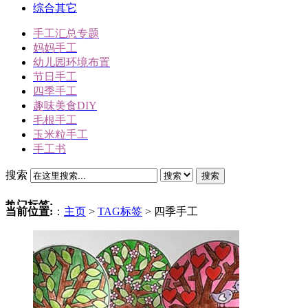
综合其它
手工汇总专题
妈妈手工
幼儿园环境布置
节日手工
四季手工
趣味美食DIY
毛根手工
玉米粒手工
手工书
搜索
搜索
热门标签:
当前位置:
：
主页
>
TAG标签
> 四季手工
三角插折纸
雪人
冬天手工
动物手工
圣诞节手工
驯鹿