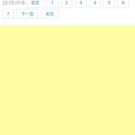
{
共7页/91条
首页
1
2
3
4
5
6
7
下一页
末页