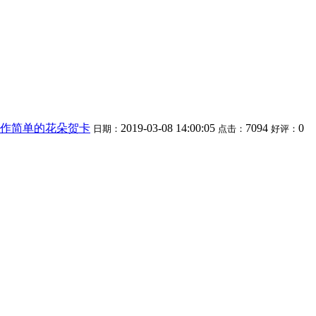
作简单的花朵贺卡
2019-03-08 14:00:05
7094
0
日期：
点击：
好评：