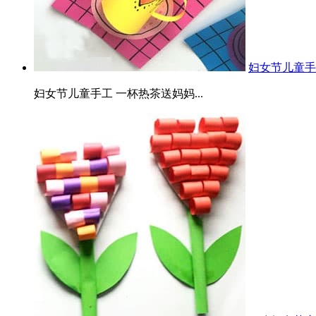
妇女节儿童手
妇女节儿童手工 一杯热茶送妈妈...