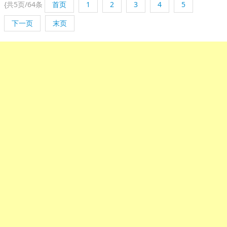
{
共5页/64条
首页
1
2
3
4
5
下一页
末页