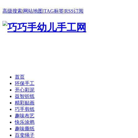
高级搜索
|
网站地图
|
TAG标签
|
RSS订阅
首页
环保手工
开心彩泥
益智折纸
精彩贴画
巧手剪纸
趣味布艺
快乐涂鸦
趣味撕纸
百变绳子