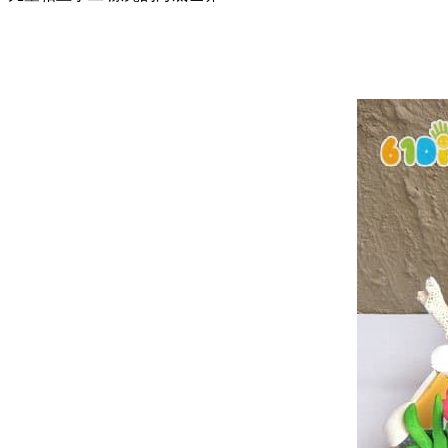
卷纸筒手工
花环
圣诞树
贺卡
天使
挂饰
铃铛
蜡烛