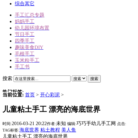
综合其它
手工汇总专题
妈妈手工
幼儿园环境布置
节日手工
四季手工
趣味美食DIY
毛根手工
玉米粒手工
手工书
搜索
搜索
热门标签:
当前位置:
首页
>
开心彩泥
>
三角插折纸
儿童粘土手工 漂亮的海底世界
雪人
冬天手工
2016-03-21 20:22
未知
巧巧手幼儿手工网
时间:
作者:
编辑:
点击:
动物手工
海底世界
粘土教程
美人鱼
TAG标签:
圣诞节手工
儿童粘土手工 漂亮的海底世界
驯鹿