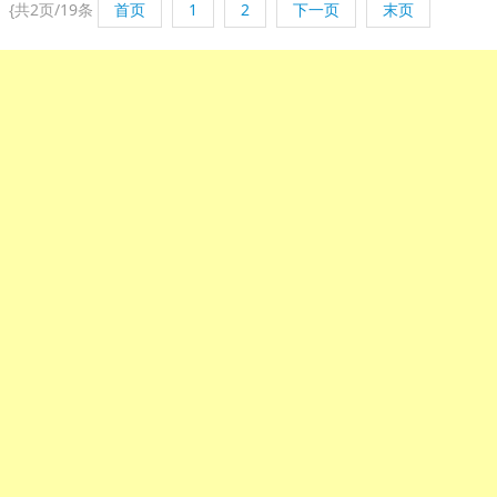
{
共2页/19条
首页
1
2
下一页
末页