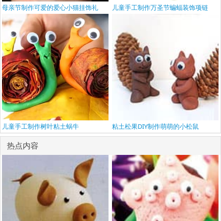
母亲节制作可爱的爱心小猫挂饰礼
儿童手工制作万圣节蝙蝠装饰项链
儿童手工制作树叶粘土蜗牛
粘土松果DIY制作萌萌的小松鼠
热点内容