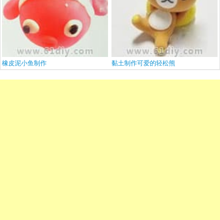
橡皮泥小鱼制作
黏土制作可爱的轻松熊