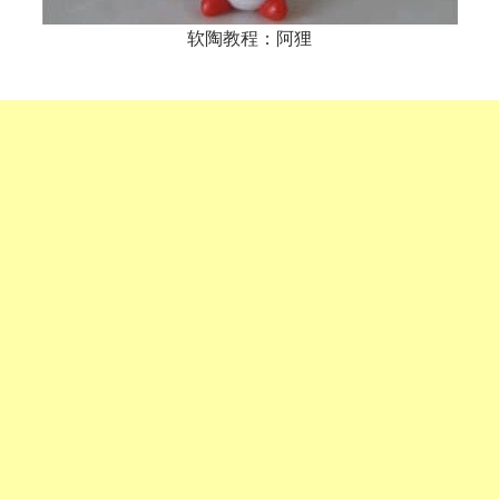
软陶教程：阿狸