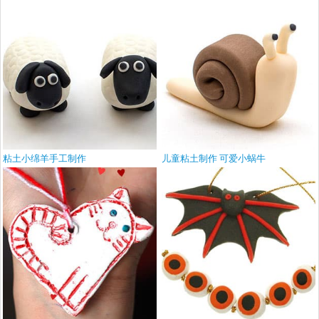
粘土小绵羊手工制作
儿童粘土制作 可爱小蜗牛