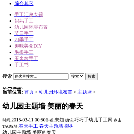
综合其它
手工汇总专题
妈妈手工
幼儿园环境布置
节日手工
四季手工
趣味美食DIY
毛根手工
玉米粒手工
手工书
搜索
搜索
热门标签:
当前位置:
首页
>
幼儿园环境布置
>
主题墙
>
三角插折纸
幼儿园主题墙 美丽的春天
雪人
冬天手工
2015-03-11 00:50
未知
巧巧手幼儿手工网
时间:
作者:
编辑:
点击:
动物手工
春天手工
春天主题墙
柳树
TAG标签:
圣诞节手工
幼儿园主题墙 美丽的春天
驯鹿