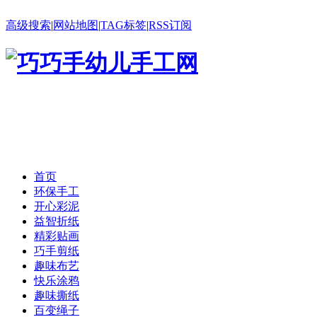
高级搜索
|
网站地图
|
TAG标签
|
RSS订阅
首页
环保手工
开心彩泥
益智折纸
精彩贴画
巧手剪纸
趣味布艺
快乐涂鸦
趣味撕纸
百变绳子