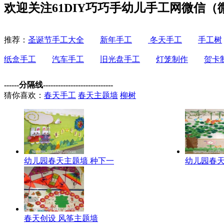
欢迎关注61DIY巧巧手幼儿手工网微信（微信
推荐：
圣诞节手工大全
新年手工
冬天手工
手工树
纸盒手工
汽车手工
旧光盘手工
灯笼制作
贺卡
------分隔线----------------------------
猜你喜欢：
春天手工
春天主题墙
柳树
幼儿园春天主题墙 种下一
幼儿园春天
春天创设 风筝主题墙