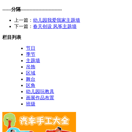
------分隔----------------------------
上一篇：
幼儿园我爱我家主题墙
下一篇：
春天创设 风筝主题墙
栏目列表
节日
季节
主题墙
吊饰
区域
舞台
区角
幼儿园玩教具
画展作品布置
班级