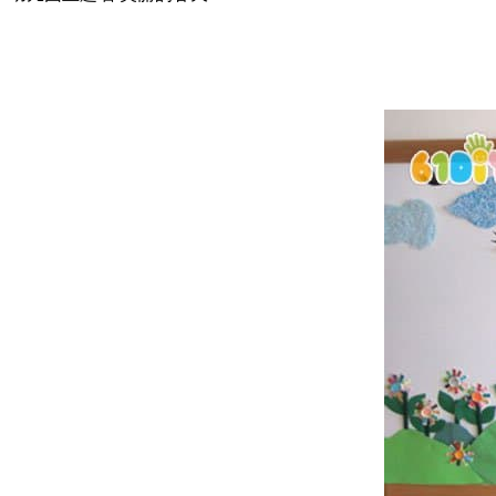
卷纸筒手工
花环
圣诞树
贺卡
天使
挂饰
铃铛
蜡烛