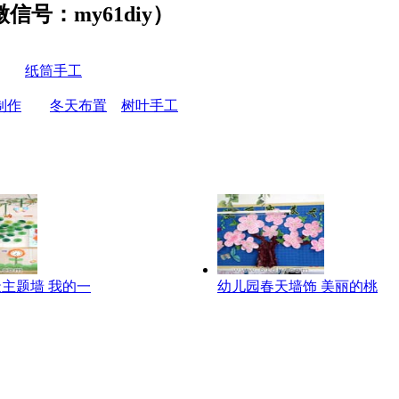
号：my61diy）
纸筒手工
制作
冬天布置
树叶手工
主题墙 我的一
幼儿园春天墙饰 美丽的桃