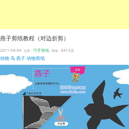
燕子剪纸教程（对边折剪）
2011-04-04
巧手剪纸
6413次
分类：
阅读：
动物
鸟
燕子
动物剪纸