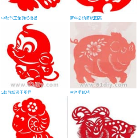
中秋节玉兔剪纸模板
新年公鸡剪纸图案
5款剪纸猴子图样
生肖剪纸猪