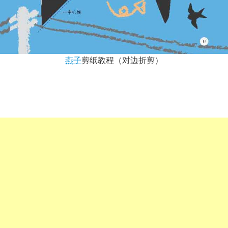
燕子
剪纸教程（对边折剪）