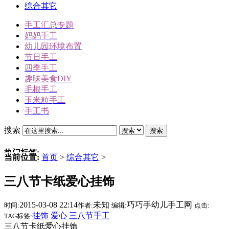
综合其它
手工汇总专题
妈妈手工
幼儿园环境布置
节日手工
四季手工
趣味美食DIY
毛根手工
玉米粒手工
手工书
搜索
搜索
热门标签:
当前位置:
首页
>
综合其它
>
三角插折纸
三八节卡纸爱心挂饰
雪人
冬天手工
2015-03-08 22:14
未知
巧巧手幼儿手工网
时间:
作者:
编辑:
点击:
动物手工
挂饰
爱心
三八节手工
TAG标签:
圣诞节手工
三八节卡纸爱心挂饰
驯鹿