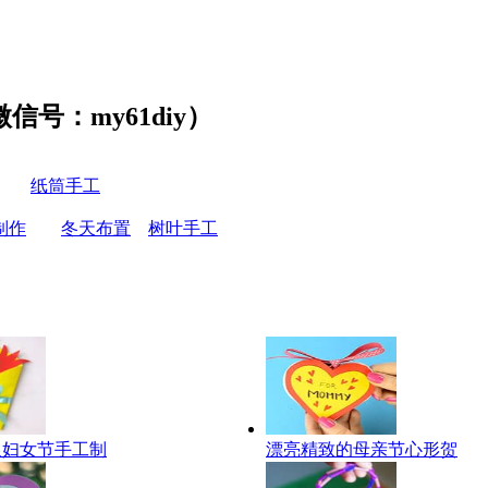
号：my61diy）
纸筒手工
制作
冬天布置
树叶手工
八妇女节手工制
漂亮精致的母亲节心形贺