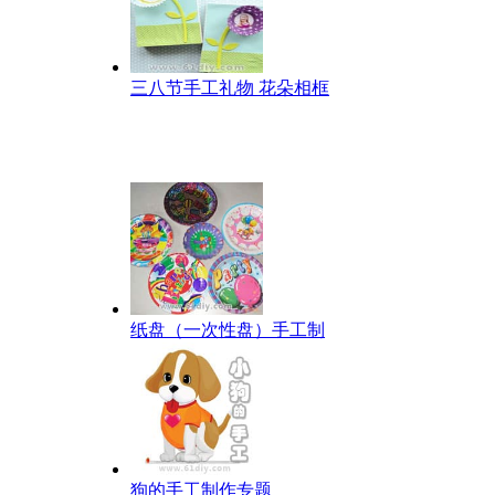
三八节手工礼物 花朵相框
纸盘（一次性盘）手工制
狗的手工制作专题