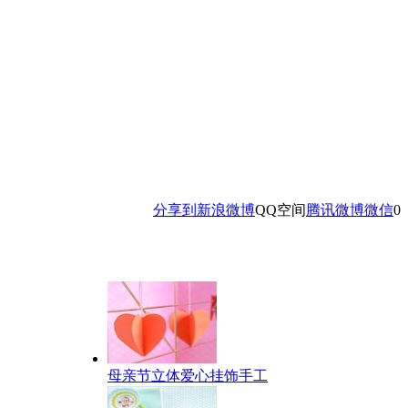
分享到
新浪微博
QQ空间
腾讯微博
微信
0
母亲节立体爱心挂饰手工