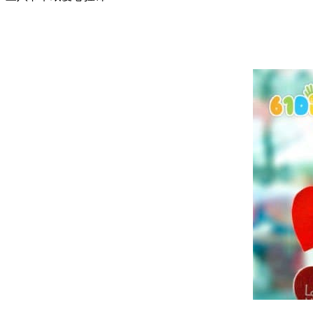
卷纸筒手工
花环
圣诞树
贺卡
天使
挂饰
铃铛
蜡烛