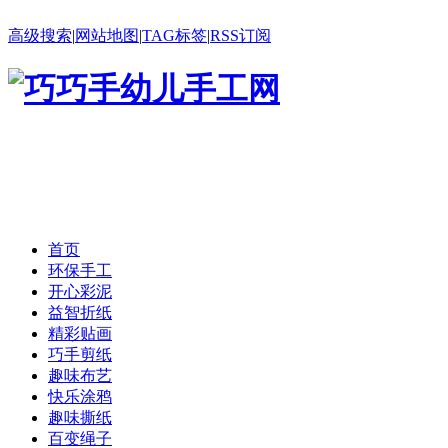
高级搜索
|
网站地图
|
TAG标签
|
RSS订阅
首页
环保手工
开心彩泥
益智折纸
精彩贴画
巧手剪纸
趣味布艺
快乐涂鸦
趣味撕纸
百变绳子