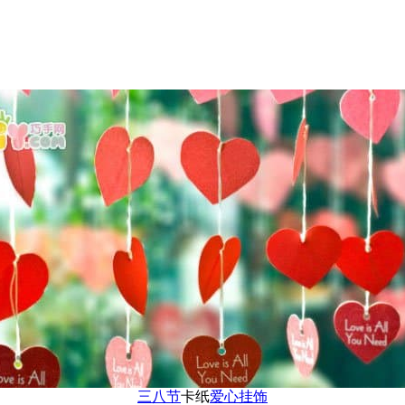
三八节
卡纸
爱心
挂饰