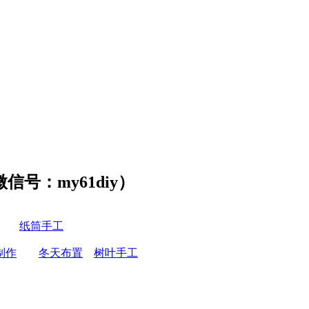
号：my61diy）
纸筒手工
制作
冬天布置
树叶手工