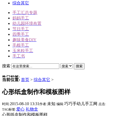
综合其它
手工汇总专题
妈妈手工
幼儿园环境布置
节日手工
四季手工
趣味美食DIY
毛根手工
玉米粒手工
手工书
搜索
搜索
热门标签:
当前位置:
首页
>
综合其它
>
三角插折纸
心形纸盒制作和模板图样
雪人
冬天手工
2015-08-10 13:31
未知
巧巧手幼儿手工网
时间:
作者:
编辑:
点击:
动物手工
爱心
礼物盒
TAG标签:
圣诞节手工
心形纸盒制作和模板图样
驯鹿