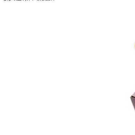
卷纸筒手工
花环
圣诞树
贺卡
天使
挂饰
铃铛
蜡烛