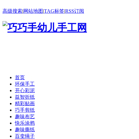
高级搜索
|
网站地图
|
TAG标签
|
RSS订阅
首页
环保手工
开心彩泥
益智折纸
精彩贴画
巧手剪纸
趣味布艺
快乐涂鸦
趣味撕纸
百变绳子