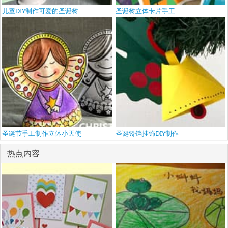
儿童DIY制作可爱的圣诞树
圣诞树立体卡片手工
圣诞节手工制作立体小天使
圣诞铃铛挂饰DIY制作
热点内容