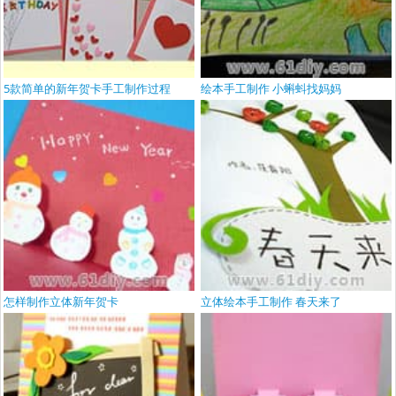
5款简单的新年贺卡手工制作过程
绘本手工制作 小蝌蚪找妈妈
怎样制作立体新年贺卡
立体绘本手工制作 春天来了