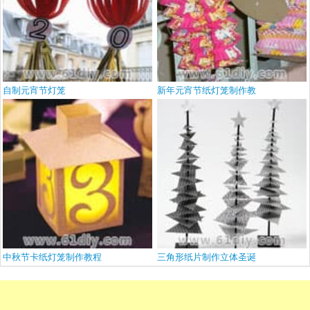
自制元宵节灯笼
新年元宵节纸灯笼制作教
中秋节卡纸灯笼制作教程
三角形纸片制作立体圣诞