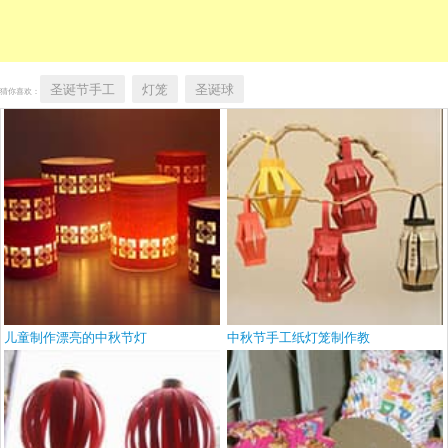
圣诞节手工
灯笼
圣诞球
猜你喜欢：
儿童制作漂亮的中秋节灯
中秋节手工纸灯笼制作教