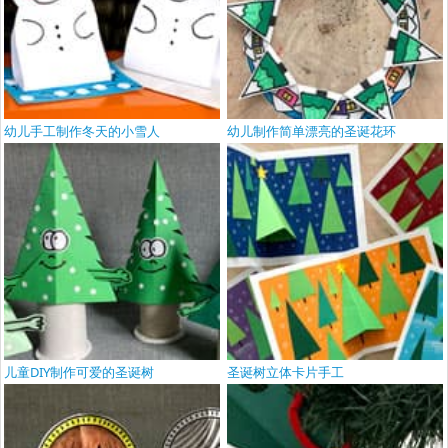
幼儿手工制作冬天的小雪人
幼儿制作简单漂亮的圣诞花环
儿童DIY制作可爱的圣诞树
圣诞树立体卡片手工