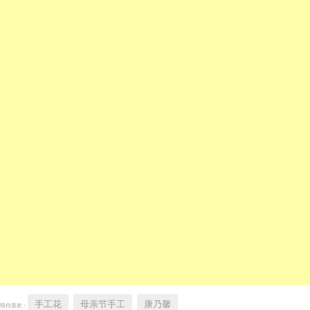
手工花
母亲节手工
康乃馨
猜你喜欢：