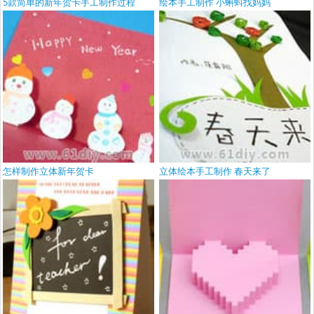
5款简单的新年贺卡手工制作过程
绘本手工制作 小蝌蚪找妈妈
怎样制作立体新年贺卡
立体绘本手工制作 春天来了