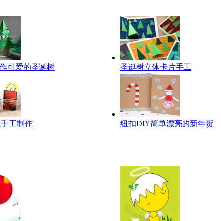
制作可爱的圣诞树
圣诞树立体卡片手工
烛手工制作
纽扣DIY简单漂亮的新年贺