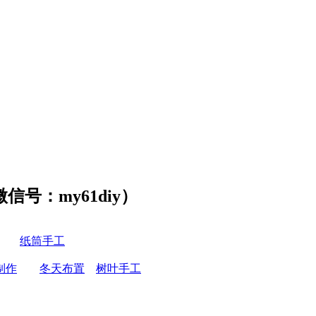
号：my61diy）
纸筒手工
制作
冬天布置
树叶手工