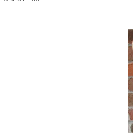
卷纸筒手工
花环
圣诞树
贺卡
天使
挂饰
铃铛
蜡烛