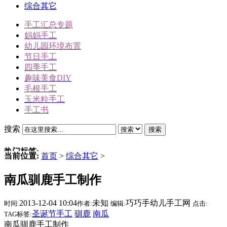
综合其它
手工汇总专题
妈妈手工
幼儿园环境布置
节日手工
四季手工
趣味美食DIY
毛根手工
玉米粒手工
手工书
搜索
搜索
热门标签:
当前位置:
首页
>
综合其它
>
三角插折纸
南瓜驯鹿手工制作
雪人
冬天手工
2013-12-04 10:04
未知
巧巧手幼儿手工网
时间:
作者:
编辑:
点击:
动物手工
圣诞节手工
驯鹿
南瓜
TAG标签:
圣诞节手工
南瓜驯鹿手工制作
驯鹿