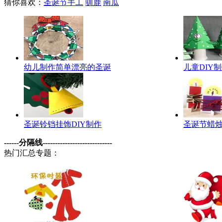
猜你喜欢：
圣诞节手工
驯鹿
南瓜
幼儿制作简单漂亮的圣诞
儿童DIY
圣诞铃铛挂饰DIY制作
圣诞节蜡
------分隔线----------------------------
热门汇总专题：