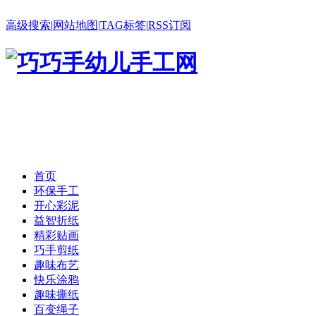
高级搜索
|
网站地图
|
TAG标签
|
RSS订阅
首页
环保手工
开心彩泥
益智折纸
精彩贴画
巧手剪纸
趣味布艺
快乐涂鸦
趣味撕纸
百变绳子