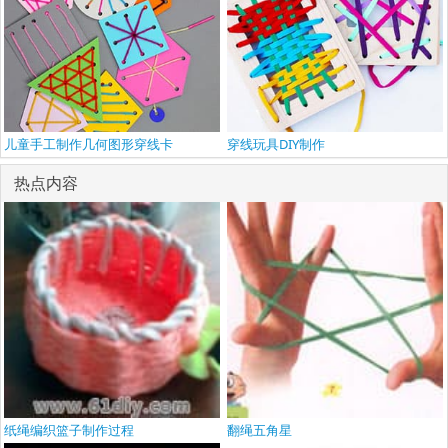
儿童手工制作几何图形穿线卡
穿线玩具DIY制作
热点内容
纸绳编织篮子制作过程
翻绳五角星