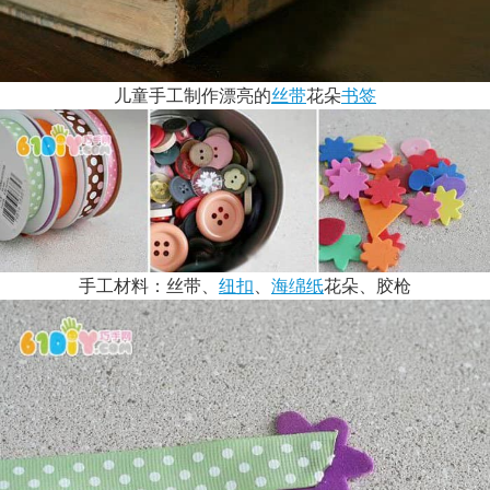
儿童手工制作漂亮的
丝带
花朵
书签
手工材料：丝带、
纽扣
、
海绵纸
花朵、胶枪