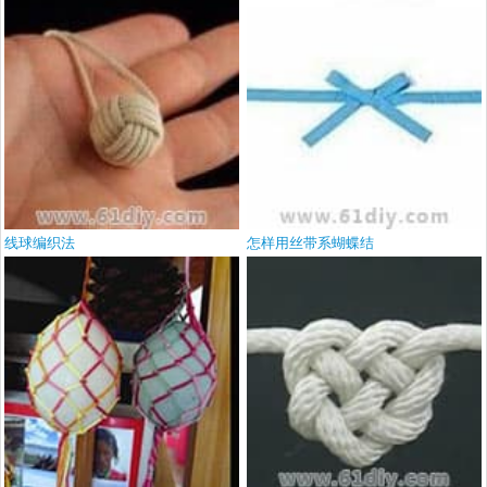
线球编织法
怎样用丝带系蝴蝶结