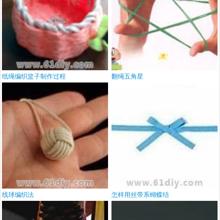
纸绳编织篮子制作过程
翻绳五角星
线球编织法
怎样用丝带系蝴蝶结