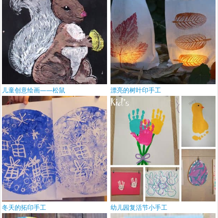
儿童创意绘画——松鼠
漂亮的树叶印手工
冬天的拓印手工
幼儿园复活节小手工