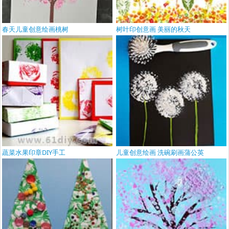
春天儿童创意绘画桃树
树叶印创意画 美丽的秋天
蔬菜水果印章DIY手工
儿童创意绘画 洗碗刷画蒲公英