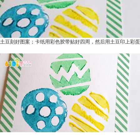
土豆刻好图案；卡纸用彩色胶带贴好四周，然后用土豆印上彩蛋