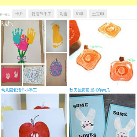
卡片
复活节手工
彩蛋
印章
土豆印
猜你喜欢：
幼儿园复活节小手工
秋天创意画 蛋托印南瓜