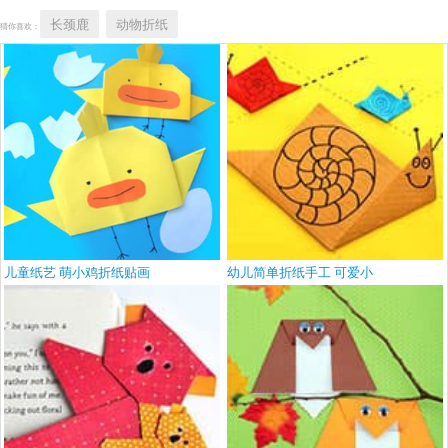
长颈鹿
动物折纸
猜你喜欢：
儿童纸艺 萌小鸡折纸贴画
幼儿简单折纸手工 可爱小