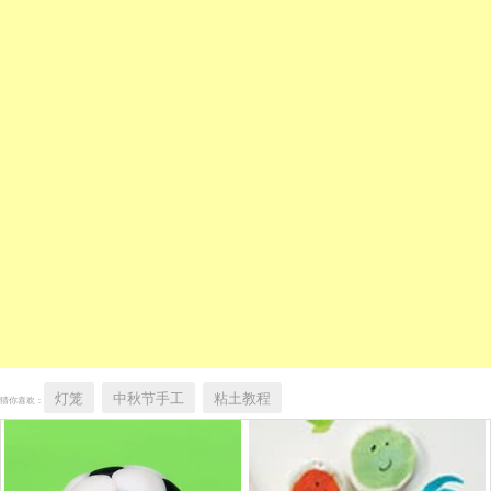
灯笼
中秋节手工
粘土教程
猜你喜欢：