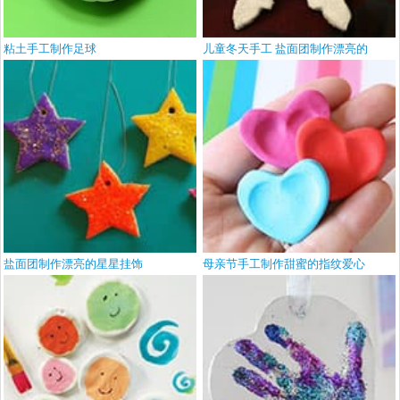
粘土手工制作足球
儿童冬天手工 盐面团制作漂亮的
盐面团制作漂亮的星星挂饰
母亲节手工制作甜蜜的指纹爱心