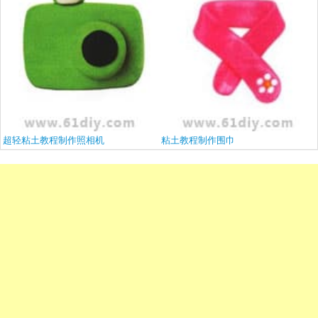
超轻粘土教程制作照相机
粘土教程制作围巾