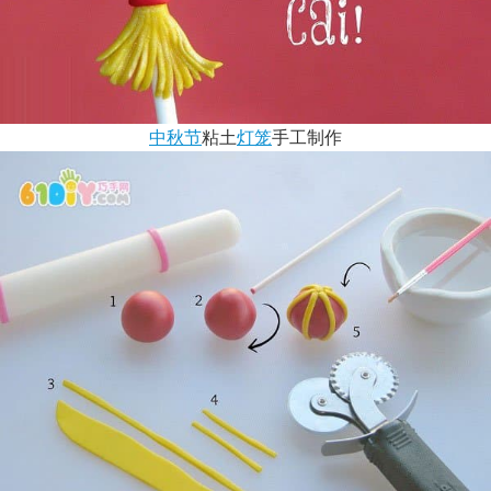
中秋节
粘土
灯笼
手工制作