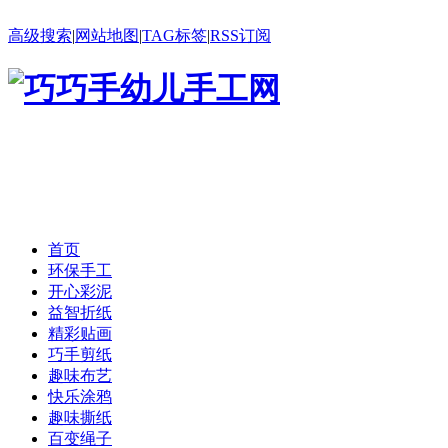
高级搜索
|
网站地图
|
TAG标签
|
RSS订阅
首页
环保手工
开心彩泥
益智折纸
精彩贴画
巧手剪纸
趣味布艺
快乐涂鸦
趣味撕纸
百变绳子