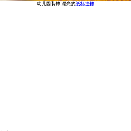
幼儿园装饰 漂亮的
纸杯
挂饰