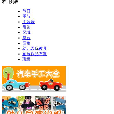
栏目列表
节日
季节
主题墙
吊饰
区域
舞台
区角
幼儿园玩教具
画展作品布置
班级