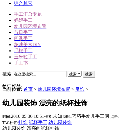
综合其它
手工汇总专题
妈妈手工
幼儿园环境布置
节日手工
四季手工
趣味美食DIY
毛根手工
玉米粒手工
手工书
搜索
搜索
热门标签:
当前位置:
首页
>
幼儿园环境布置
>
吊饰
>
三角插折纸
幼儿园装饰 漂亮的纸杯挂饰
雪人
冬天手工
2016-05-30 10:51
未知
巧巧手幼儿手工网
时间:
作者:
编辑:
点击:
动物手工
挂饰
纸杯手工
幼儿园装饰
TAG标签:
圣诞节手工
幼儿园装饰 漂亮的纸杯挂饰
驯鹿