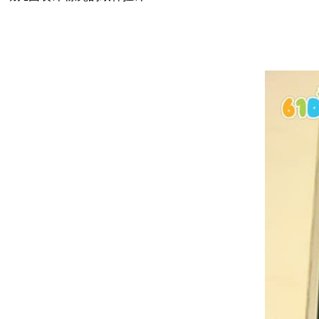
卷纸筒手工
花环
圣诞树
贺卡
天使
挂饰
铃铛
蜡烛