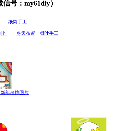
号：my61diy）
纸筒手工
制作
冬天布置
树叶手工
饰新年吊饰图片