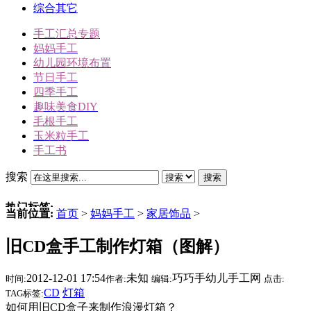
综合其它
手工汇总专题
妈妈手工
幼儿园环境布置
节日手工
四季手工
趣味美食DIY
毛根手工
玉米粒手工
手工书
搜索
搜索
热门标签:
当前位置:
首页
>
妈妈手工
>
家居饰品
>
三角插折纸
旧CD盒手工制作灯箱（图解）
雪人
冬天手工
2012-12-01 17:54
未知
巧巧手幼儿手工网
时间:
作者:
编辑:
点击:
动物手工
CD
灯箱
TAG标签:
圣诞节手工
如何用旧CD盒子来制作浪漫灯箱？
驯鹿