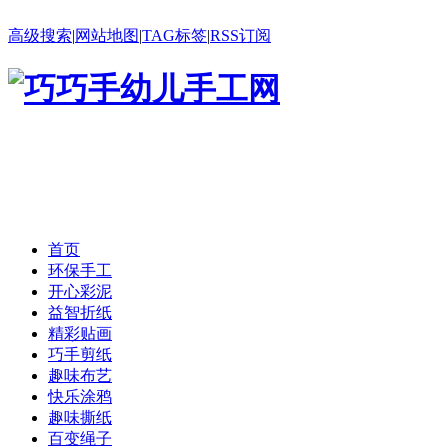
高级搜索
|
网站地图
|
TAG标签
|
RSS订阅
首页
环保手工
开心彩泥
益智折纸
精彩贴画
巧手剪纸
趣味布艺
快乐涂鸦
趣味撕纸
百变绳子