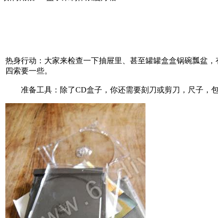
卷纸筒手工
花环
圣诞树
贺卡
天使
挂饰
热身行动：大家来检查一下抽屉里、甚至罐罐盒盒锅碗瓢盆，
铃铛
四索要一些。
蜡烛
准备工具：除了CD盒子，你还需要刻刀或剪刀，尺子，包装