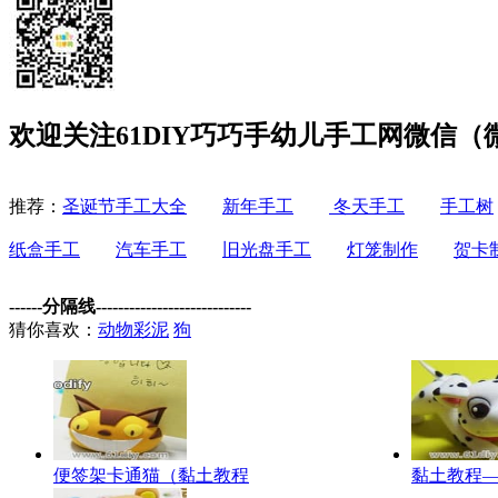
欢迎关注61DIY巧巧手幼儿手工网微信（微信
推荐：
圣诞节手工大全
新年手工
冬天手工
手工树
纸盒手工
汽车手工
旧光盘手工
灯笼制作
贺卡
------分隔线----------------------------
猜你喜欢：
动物彩泥
狗
便签架卡通猫（黏土教程
黏土教程