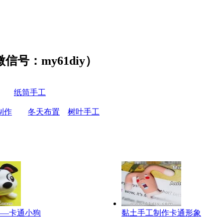
号：my61diy）
纸筒手工
制作
冬天布置
树叶手工
——卡通小狗
黏土手工制作卡通形象