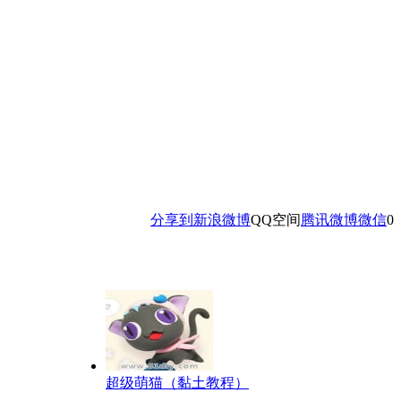
分享到
新浪微博
QQ空间
腾讯微博
微信
0
超级萌猫（黏土教程）