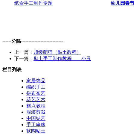
纸盒手工制作专题
幼儿园春
------分隔----------------------------
上一篇：
超级萌猫（黏土教程）
下一篇：
黏土手工制作教程——小丑
栏目列表
家居饰品
编织手工
拼布布艺
花艺艺术
糕点教程
服装剪裁
中国结艺
手工串珠
软陶粘土