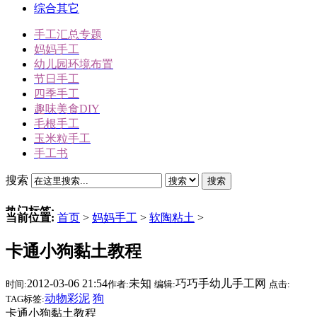
综合其它
手工汇总专题
妈妈手工
幼儿园环境布置
节日手工
四季手工
趣味美食DIY
毛根手工
玉米粒手工
手工书
搜索
搜索
热门标签:
当前位置:
首页
>
妈妈手工
>
软陶粘土
>
三角插折纸
卡通小狗黏土教程
雪人
冬天手工
2012-03-06 21:54
未知
巧巧手幼儿手工网
时间:
作者:
编辑:
点击:
动物手工
动物彩泥
狗
TAG标签:
圣诞节手工
卡通小狗黏土教程
驯鹿