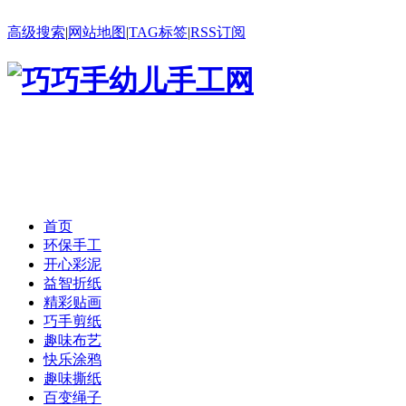
高级搜索
|
网站地图
|
TAG标签
|
RSS订阅
首页
环保手工
开心彩泥
益智折纸
精彩贴画
巧手剪纸
趣味布艺
快乐涂鸦
趣味撕纸
百变绳子