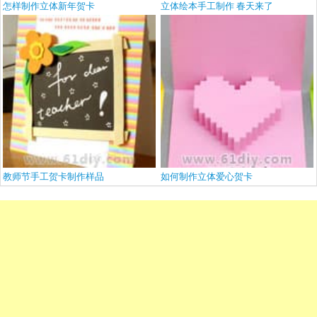
怎样制作立体新年贺卡
立体绘本手工制作 春天来了
教师节手工贺卡制作样品
如何制作立体爱心贺卡