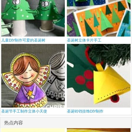
儿童DIY制作可爱的圣诞树
圣诞树立体卡片手工
圣诞节手工制作立体小天使
圣诞铃铛挂饰DIY制作
热点内容