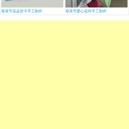
母亲节花朵贺卡手工制作
母亲节爱心花环手工制作