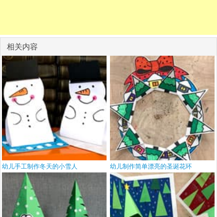
相关内容
幼儿手工制作冬天的小雪人
幼儿制作简单漂亮的圣诞花环