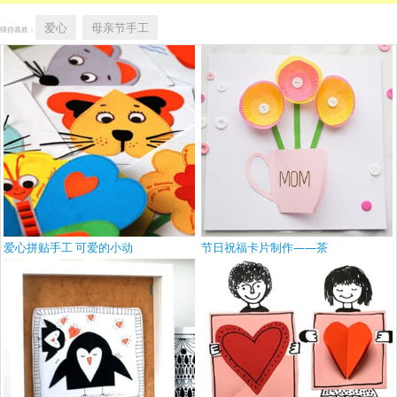
爱心
母亲节手工
猜你喜欢：
爱心拼贴手工 可爱的小动
节日祝福卡片制作——茶