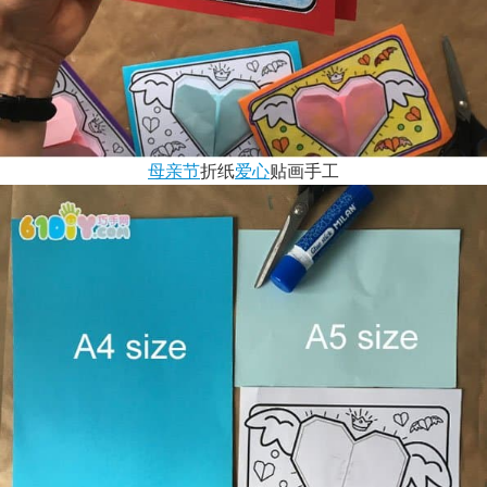
母亲节
折纸
爱心
贴画手工