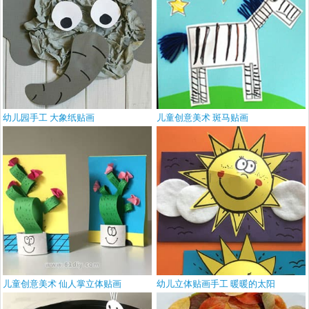
幼儿园手工 大象纸贴画
儿童创意美术 斑马贴画
儿童创意美术 仙人掌立体贴画
幼儿立体贴画手工 暖暖的太阳