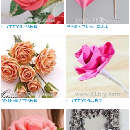
七夕节DIY海绵纸玫瑰
浪漫情人节制作牙签玫瑰
DIY制作情人节纸玫瑰
七夕节DIY制作玫瑰花