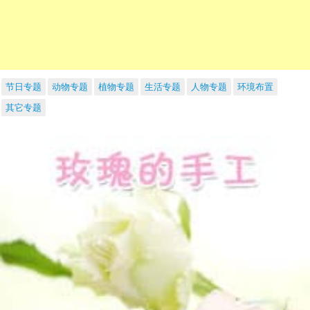
节日专题
动物专题
植物专题
生活专题
人物专题
环境布置
其它专题