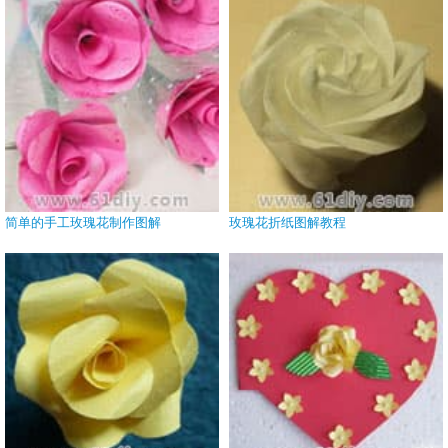
简单的手工玫瑰花制作图解
玫瑰花折纸图解教程