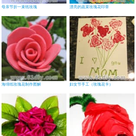
母亲节折一束纸玫瑰
漂亮的蔬菜玫瑰花印章
海绵纸玫瑰花制作图解
妇女节手工（玫瑰花卡）