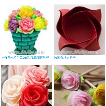
神奇玉米粒手工DIY玫瑰花图解教程
玫瑰形纸盒折法