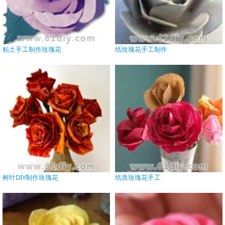
粘土手工制作玫瑰花
纸玫瑰花手工制作
树叶DIY制作玫瑰花
纸质玫瑰花手工