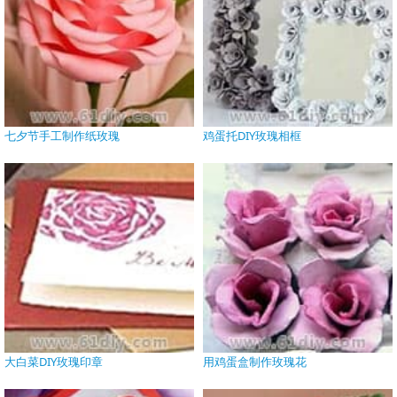
七夕节手工制作纸玫瑰
鸡蛋托DIY玫瑰相框
大白菜DIY玫瑰印章
用鸡蛋盒制作玫瑰花