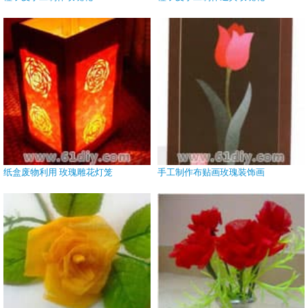
纸盒废物利用 玫瑰雕花灯笼
手工制作布贴画玫瑰装饰画