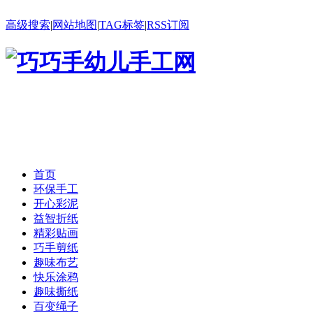
高级搜索
|
网站地图
|
TAG标签
|
RSS订阅
首页
环保手工
开心彩泥
益智折纸
精彩贴画
巧手剪纸
趣味布艺
快乐涂鸦
趣味撕纸
百变绳子