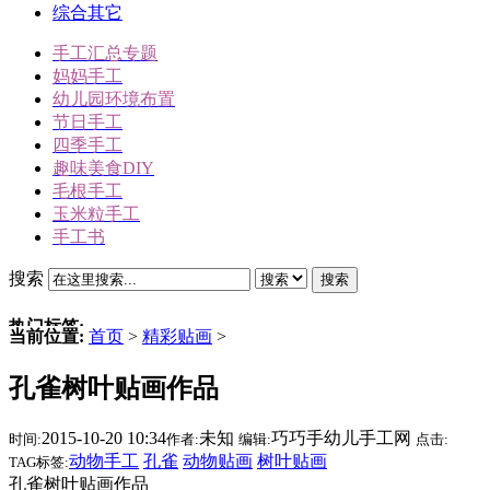
综合其它
手工汇总专题
妈妈手工
幼儿园环境布置
节日手工
四季手工
趣味美食DIY
毛根手工
玉米粒手工
手工书
搜索
搜索
热门标签:
当前位置:
首页
>
精彩贴画
>
三角插折纸
孔雀树叶贴画作品
雪人
冬天手工
2015-10-20 10:34
未知
巧巧手幼儿手工网
时间:
作者:
编辑:
点击:
动物手工
动物手工
孔雀
动物贴画
树叶贴画
TAG标签:
圣诞节手工
孔雀树叶贴画作品
驯鹿