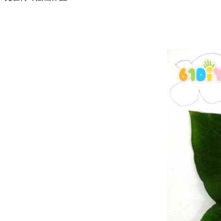
卷纸筒手工
花环
圣诞树
贺卡
天使
挂饰
铃铛
蜡烛