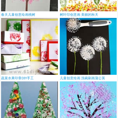
春天儿童创意绘画桃树
树叶印创意画 美丽的秋天
蔬菜水果印章DIY手工
儿童创意绘画 洗碗刷画蒲公英