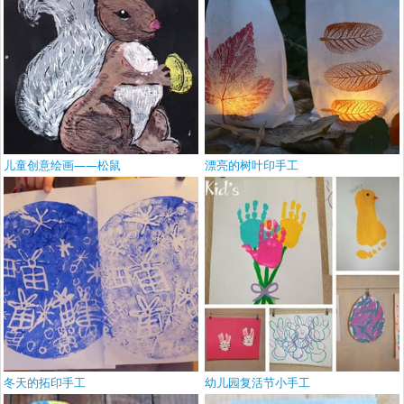
儿童创意绘画——松鼠
漂亮的树叶印手工
冬天的拓印手工
幼儿园复活节小手工