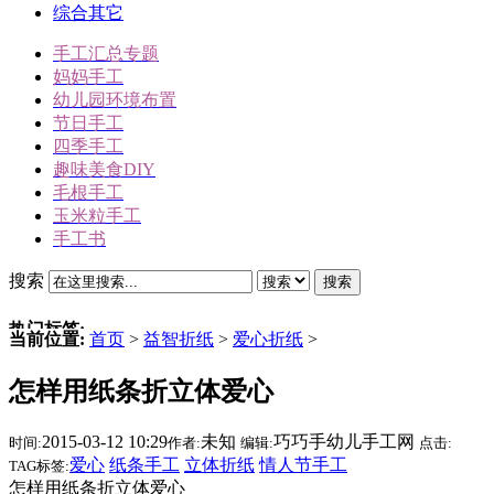
综合其它
手工汇总专题
妈妈手工
幼儿园环境布置
节日手工
四季手工
趣味美食DIY
毛根手工
玉米粒手工
手工书
搜索
搜索
热门标签:
当前位置:
首页
>
益智折纸
>
爱心折纸
>
三角插折纸
怎样用纸条折立体爱心
雪人
冬天手工
2015-03-12 10:29
未知
巧巧手幼儿手工网
时间:
作者:
编辑:
点击:
动物手工
爱心
纸条手工
立体折纸
情人节手工
TAG标签:
圣诞节手工
怎样用纸条折立体爱心
驯鹿