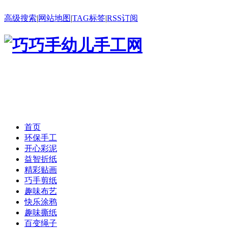
高级搜索
|
网站地图
|
TAG标签
|
RSS订阅
首页
环保手工
开心彩泥
益智折纸
精彩贴画
巧手剪纸
趣味布艺
快乐涂鸦
趣味撕纸
百变绳子