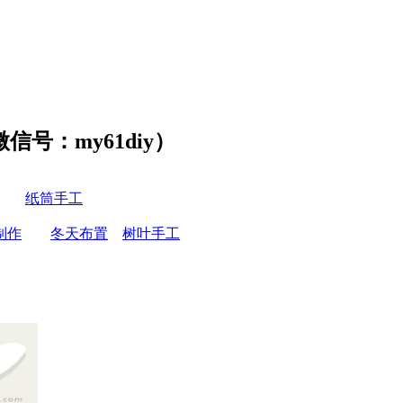
号：my61diy）
纸筒手工
制作
冬天布置
树叶手工