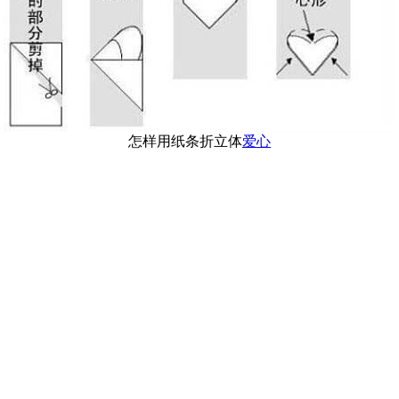
怎样用纸条折立体
爱心