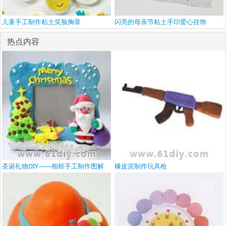
儿童手工制作粘土笑脸胸章
闪亮的母亲节粘土手印爱心挂饰
热点内容
圣诞礼物DIY——相框手工制作图解
橡皮泥制作玩具枪