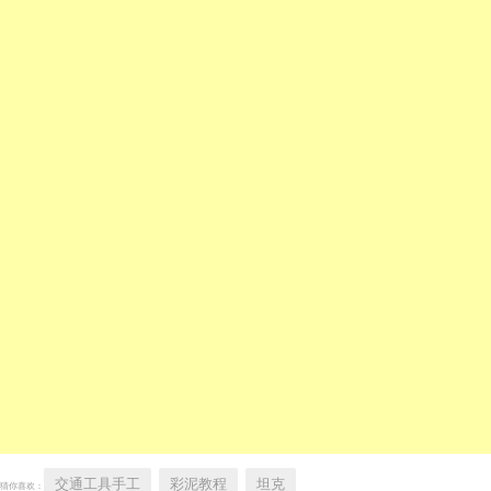
交通工具手工
彩泥教程
坦克
猜你喜欢：