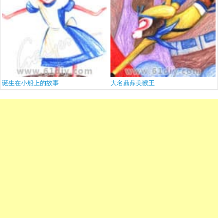
诞生在小船上的故事
大名鼎鼎美猴王