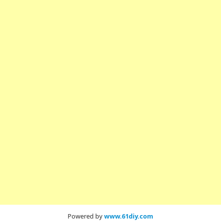
Powered by
www.61diy.com