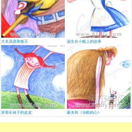
大名鼎鼎美猴王
诞生在小船上的故事
穿着长袜子的皮皮
豪夫和《冷酷的心》