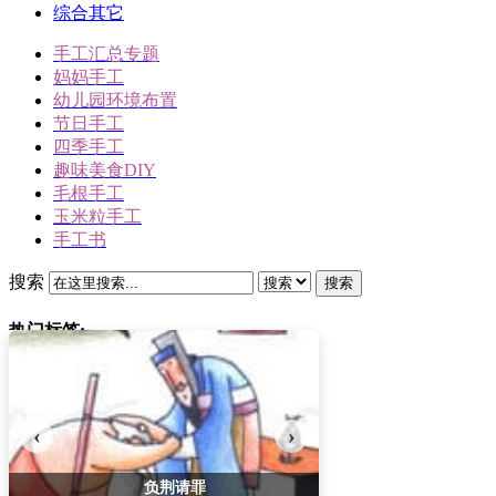
综合其它
手工汇总专题
妈妈手工
幼儿园环境布置
节日手工
四季手工
趣味美食DIY
毛根手工
玉米粒手工
手工书
搜索
搜索
热门标签:
三角插折纸
雪人
冬天手工
‹
›
动物手工
圣诞节手工
不会笑的洋娃娃
驯鹿