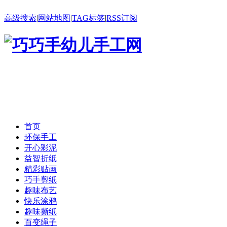
高级搜索
|
网站地图
|
TAG标签
|
RSS订阅
首页
环保手工
开心彩泥
益智折纸
精彩贴画
巧手剪纸
趣味布艺
快乐涂鸦
趣味撕纸
百变绳子