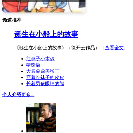
卷纸筒手工
花环
圣诞树
频道推荐
贺卡
天使
诞生在小船上的故事
挂饰
铃铛
《诞生在小船上的故事》（徐开云作品）...
[查看全文]
蜡烛
红鼻子小木偶
猜谜语
大名鼎鼎美猴王
穿着长袜子的皮皮
长着男孩眼睛的熊
个人介绍
更多...