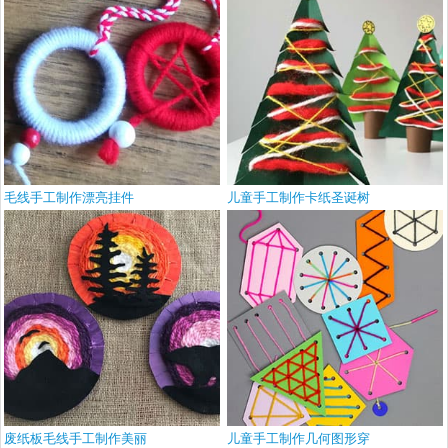
毛线手工制作漂亮挂件
儿童手工制作卡纸圣诞树
废纸板毛线手工制作美丽
儿童手工制作几何图形穿