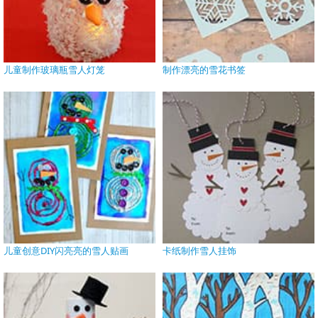
儿童制作玻璃瓶雪人灯笼
制作漂亮的雪花书签
儿童创意DIY闪亮亮的雪人贴画
卡纸制作雪人挂饰