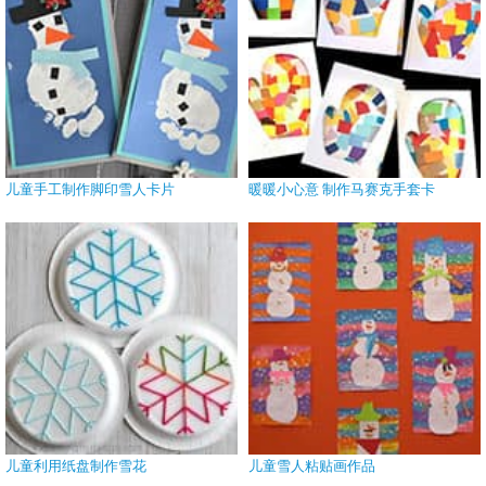
儿童手工制作脚印雪人卡片
暖暖小心意 制作马赛克手套卡
儿童利用纸盘制作雪花
儿童雪人粘贴画作品