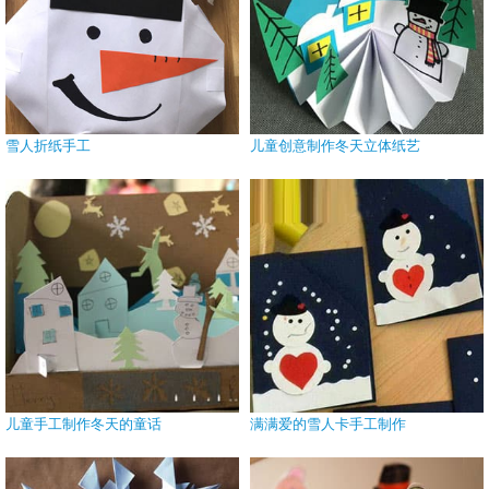
雪人折纸手工
儿童创意制作冬天立体纸艺
儿童手工制作冬天的童话
满满爱的雪人卡手工制作