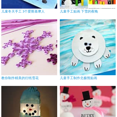
儿童冬天手工 3个爱斯基摩人
儿童手工贴画 下雪的夜晚
教你制作精美的衍纸雪花
儿童手工制作北极熊贴画