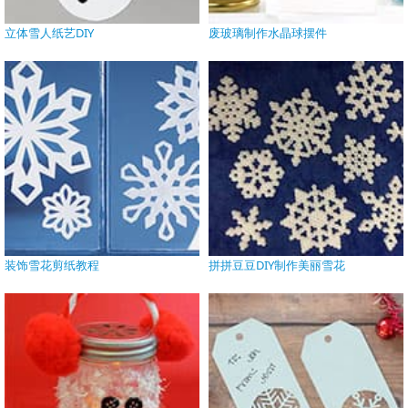
立体雪人纸艺DIY
废玻璃制作水晶球摆件
装饰雪花剪纸教程
拼拼豆豆DIY制作美丽雪花