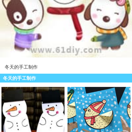
冬天的手工制作
冬天的手工制作