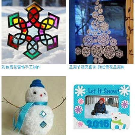
彩色雪花窗饰手工制作
圣诞节漂亮窗饰 剪纸雪花圣诞树