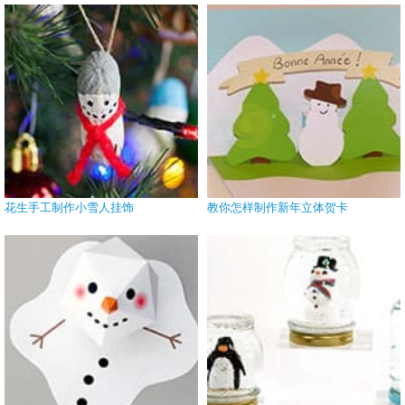
花生手工制作小雪人挂饰
教你怎样制作新年立体贺卡