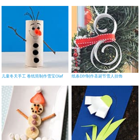
儿童冬天手工 卷纸筒制作雪宝Olaf
纸条DIY制作圣诞节雪人挂饰