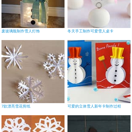
废玻璃瓶制作雪人灯饰
冬天手工制作可爱雪人桌卡
7款漂亮雪花剪纸
可爱的立体雪人新年卡制作过程