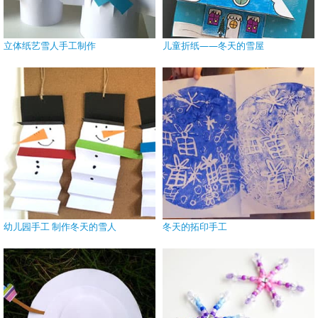
立体纸艺雪人手工制作
儿童折纸——冬天的雪屋
幼儿园手工 制作冬天的雪人
冬天的拓印手工