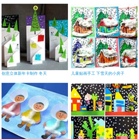
创意立体新年卡制作 冬天
儿童贴画手工 下雪天的小房子