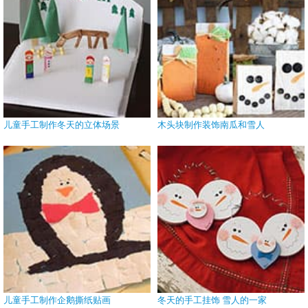
儿童手工制作冬天的立体场景
木头块制作装饰南瓜和雪人
儿童手工制作企鹅撕纸贴画
冬天的手工挂饰 雪人的一家