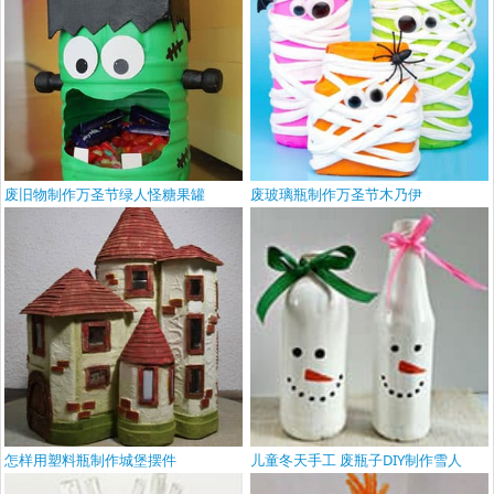
废旧物制作万圣节绿人怪糖果罐
废玻璃瓶制作万圣节木乃伊
怎样用塑料瓶制作城堡摆件
儿童冬天手工 废瓶子DIY制作雪人