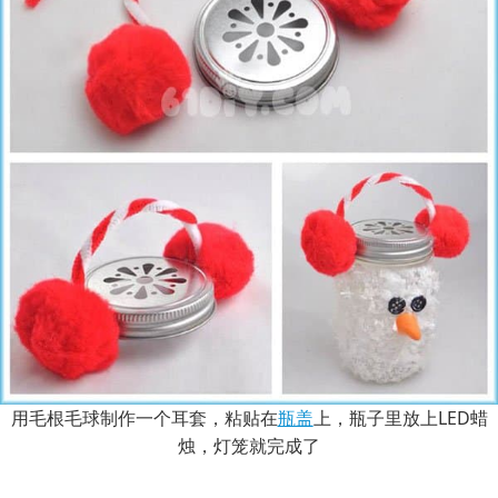
用毛根毛球制作一个耳套，粘贴在
瓶盖
上，瓶子里放上LED蜡
烛，灯笼就完成了