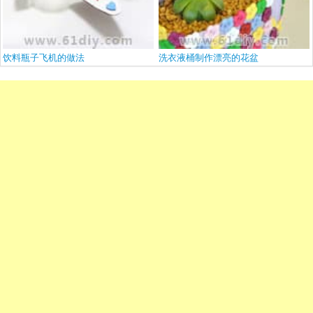
饮料瓶子飞机的做法
洗衣液桶制作漂亮的花盆