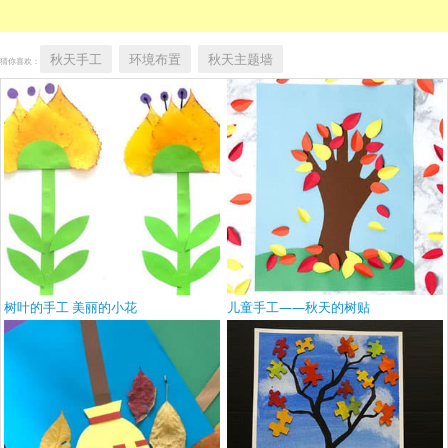
秋天手工
环境布置
秋天主题墙
猜你喜欢：
树叶的手工 美丽的小花
儿童手工——秋天的树贴