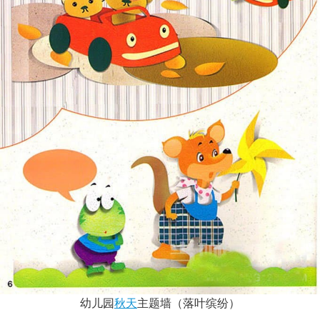
幼儿园
秋天
主题墙（落叶缤纷）