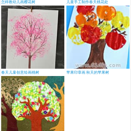
怎样教幼儿画樱花树
儿童手工制作春天桃花处
春天儿童创意绘画桃树
苹果印章画 秋天的苹果树