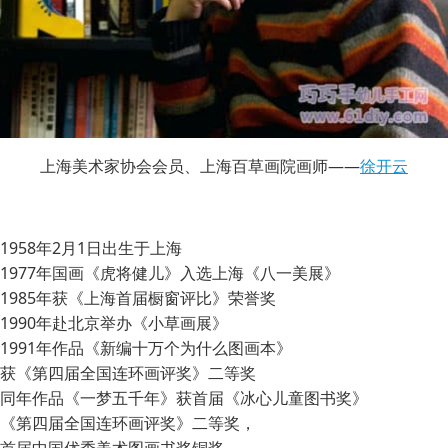
上海美术家协会会员、上海百草画院画师——
徐开云
1958年
2月1日出生于上海
1977年
国画《虎将健儿》入选上海《八一美展》
1985年
获《上海首届橱窗评比》荣誉奖
1990年
赴北京举办《小草画展》
1991年
作品《新编十万个为什么图画本》
获《第四届全国连环画评奖》二等奖
同年作品《一梦五千年》获首届《冰心儿童图书奖》
《第四届全国连环画评奖》二等奖，
首届中国优秀美术图画书奖铜奖