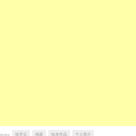
徐开云
画家
绘本作品
个人简介
猜你喜欢：