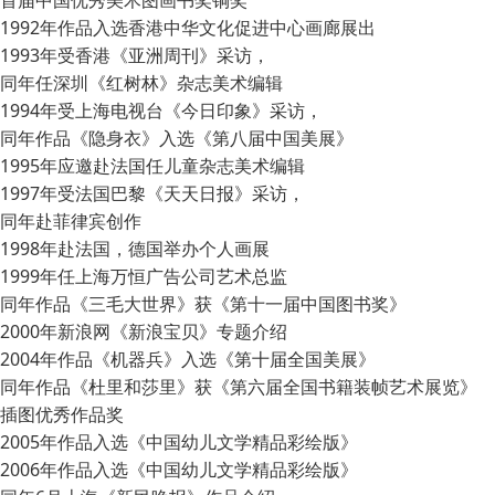
1992年
作品入选香港中华文化促进中心画廊展出
1993年
受香港《亚洲周刊》采访，
同年任深圳《红树林》杂志美术编辑
1994年
受上海电视台《今日印象》采访，
同年作品《隐身衣》入选《第八届中国美展》
1995年
应邀赴法国任儿童杂志美术编辑
1997年
受法国巴黎《天天日报》采访，
同年赴菲律宾创作
1998年
赴法国，德国举办个人画展
1999年
任上海万恒广告公司艺术总监
同年作品《三毛大世界》获《第十一届中国图书奖》
2000年
新浪网《新浪宝贝》专题介绍
2004年
作品《机器兵》入选《第十届全国美展》
同年作品《杜里和莎里》获《第六届全国书籍装帧艺术展览》
插图优秀作品奖
2005年
作品入选《中国幼儿文学精品彩绘版》
2006年
作品入选《中国幼儿文学精品彩绘版》