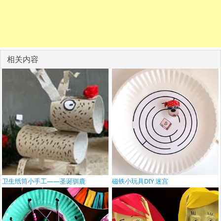
相关内容
卫生纸筒小手工——圣诞驯鹿
磁铁小玩具DIY 迷宫