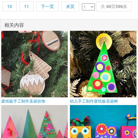
10
11
下一页
末页
共
60
页
596
条
相关内容
废纸板手工制作圣诞挂饰
幼儿手工制作废纸板圣诞树