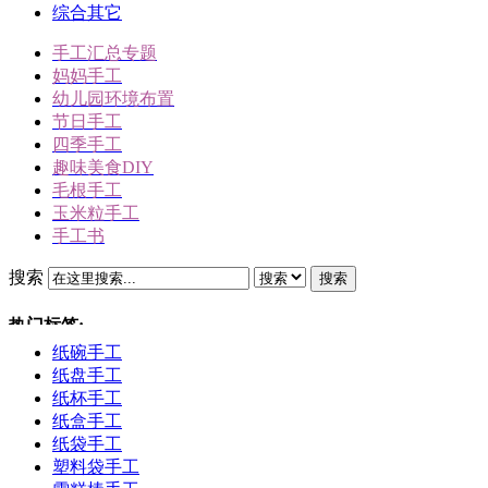
综合其它
手工汇总专题
妈妈手工
幼儿园环境布置
节日手工
四季手工
趣味美食DIY
毛根手工
玉米粒手工
手工书
搜索
搜索
热门标签:
纸碗手工
三角插折纸
纸盘手工
雪人
纸杯手工
冬天手工
纸盒手工
动物手工
纸袋手工
圣诞节手工
塑料袋手工
驯鹿