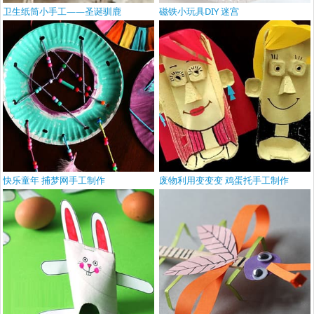
卫生纸筒小手工——圣诞驯鹿
磁铁小玩具DIY 迷宫
快乐童年 捕梦网手工制作
废物利用变变变 鸡蛋托手工制作