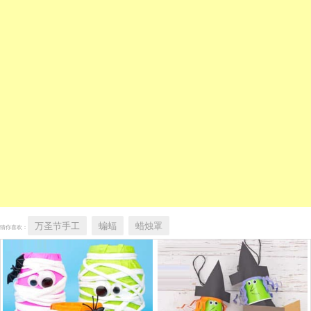
万圣节手工
蝙蝠
蜡烛罩
猜你喜欢：