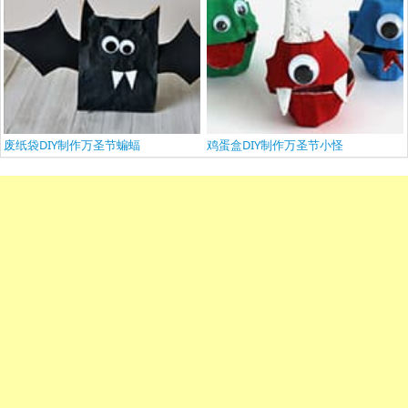
废纸袋DIY制作万圣节蝙蝠
鸡蛋盒DIY制作万圣节小怪