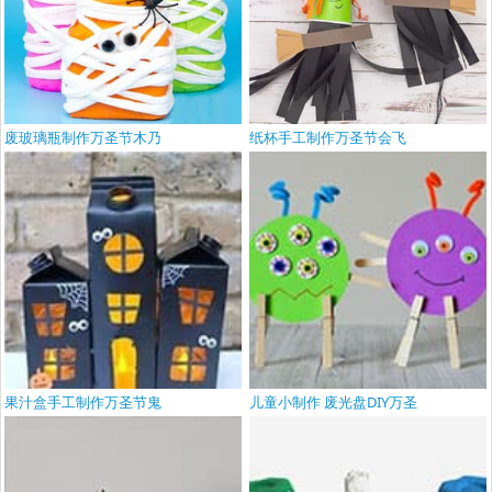
废玻璃瓶制作万圣节木乃
纸杯手工制作万圣节会飞
果汁盒手工制作万圣节鬼
儿童小制作 废光盘DIY万圣