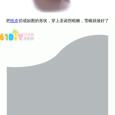
把
纸盒
切成如图的形状，穿上圣诞拐棍糖，雪橇就做好了