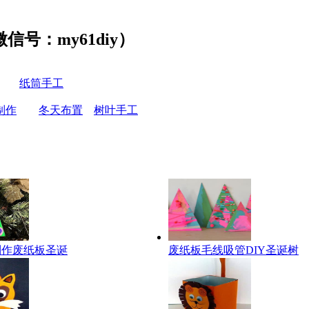
号：my61diy）
纸筒手工
制作
冬天布置
树叶手工
制作废纸板圣诞
废纸板毛线吸管DIY圣诞树