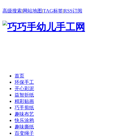
高级搜索
|
网站地图
|
TAG标签
|
RSS订阅
首页
环保手工
开心彩泥
益智折纸
精彩贴画
巧手剪纸
趣味布艺
快乐涂鸦
趣味撕纸
百变绳子