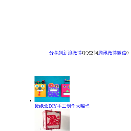
分享到
新浪微博
QQ空间
腾讯微博
微信
0
废纸盒DIY手工制作大嘴怪