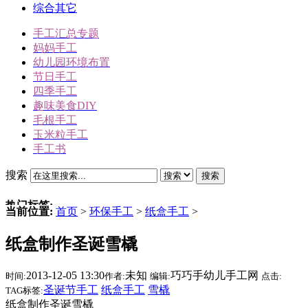
综合其它
手工汇总专题
妈妈手工
幼儿园环境布置
节日手工
四季手工
趣味美食DIY
毛根手工
玉米粒手工
手工书
搜索
搜索
热门标签:
当前位置:
首页
>
环保手工
>
纸盒手工
>
三角插折纸
纸盒制作圣诞雪橇
雪人
冬天手工
2013-12-05 13:30
未知
巧巧手幼儿手工网
时间:
作者:
编辑:
点击:
动物手工
圣诞节手工
纸盒手工
雪橇
TAG标签:
圣诞节手工
纸盒制作圣诞雪橇
驯鹿