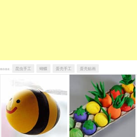
昆虫手工
蝴蝶
蛋壳手工
蛋壳贴画
猜你喜欢：