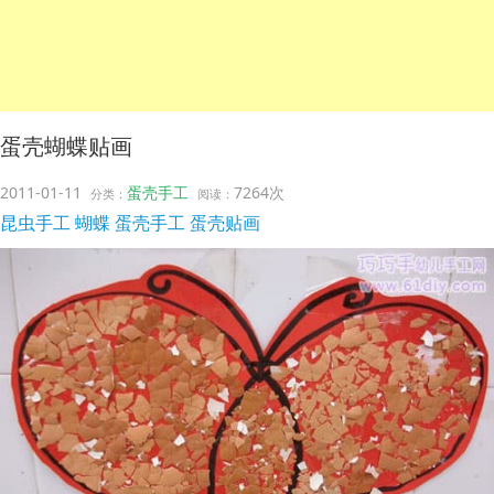
蛋壳蝴蝶贴画
2011-01-11
蛋壳手工
7264次
分类：
阅读：
昆虫手工
蝴蝶
蛋壳手工
蛋壳贴画