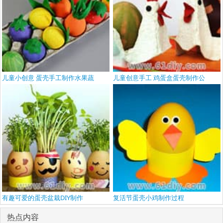
儿童小创意 蛋壳手工制作水果蔬
儿童创意手工 鸡蛋盒蛋壳制作公
有趣可爱的蛋壳盆栽DIY制作
复活节蛋壳小鸡制作过程
热点内容