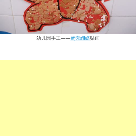
幼儿园手工——
蛋壳
蝴蝶
贴画