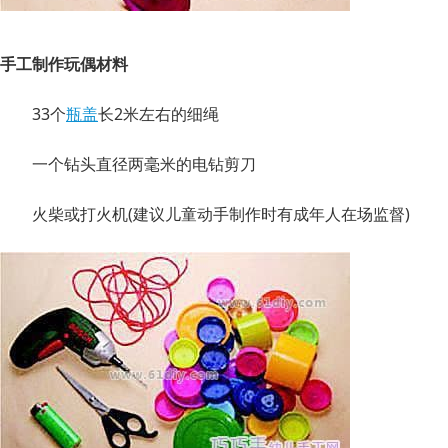
手工制作玩偶材料
33个
瓶盖
长2米左右的细绳
一个钻头直径两毫米的电钻剪刀
火柴或打火机(建议儿童动手制作时有成年人在场监督)