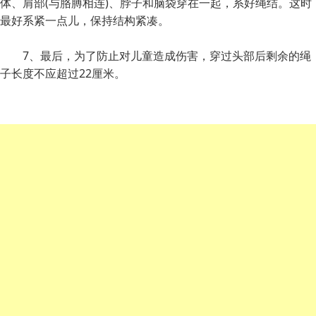
体、肩部(与胳膊相连)、脖子和脑袋穿在一起，系好绳结。这时
最好系紧一点儿，保持结构紧凑。
7、最后，为了防止对儿童造成伤害，穿过头部后剩余的绳
子长度不应超过22厘米。