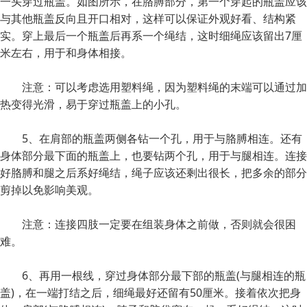
一头穿过瓶盖。如图所示，在胳膊部分，第一个穿起的瓶盖应该
与其他瓶盖反向且开口相对，这样可以保证外观好看、结构紧
实。穿上最后一个瓶盖后再系一个绳结，这时细绳应该留出7厘
米左右，用于和身体相接。
注意：可以考虑选用塑料绳，因为塑料绳的末端可以通过加
热变得光滑，易于穿过瓶盖上的小孔。
5、在肩部的瓶盖两侧各钻一个孔，用于与胳膊相连。还有
身体部分最下面的瓶盖上，也要钻两个孔，用于与腿相连。连接
好胳膊和腿之后系好绳结，绳子应该还剩出很长，把多余的部分
剪掉以免影响美观。
注意：连接四肢一定要在组装身体之前做，否则就会很困
难。
6、再用一根线，穿过身体部分最下部的瓶盖(与腿相连的瓶
盖)，在一端打结之后，细绳最好还留有50厘米。接着依次把身