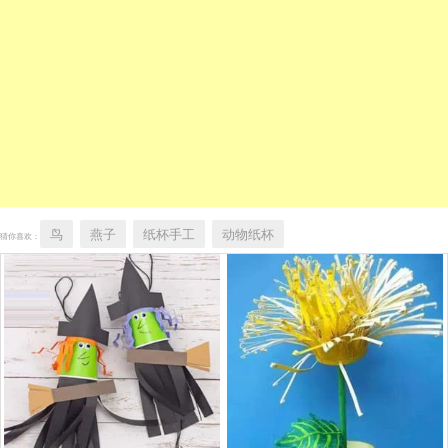
鸟
燕子
纸杯手工
动物纸杯
猜你喜欢：