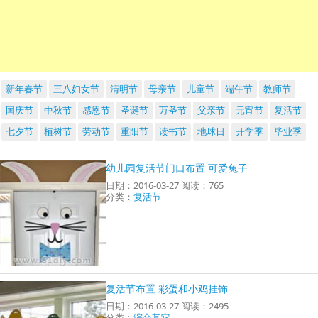
新年春节
三八妇女节
清明节
母亲节
儿童节
端午节
教师节
国庆节
中秋节
感恩节
圣诞节
万圣节
父亲节
元宵节
复活节
七夕节
植树节
劳动节
重阳节
读书节
地球日
开学季
毕业季
幼儿园复活节门口布置 可爱兔子
日期：2016-03-27 阅读：765
分类：
复活节
复活节布置 彩蛋和小鸡挂饰
日期：2016-03-27 阅读：2495
分类：
综合其它