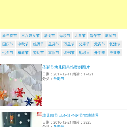
新年春节
三八妇女节
清明节
母亲节
儿童节
端午节
教师节
国庆节
中秋节
感恩节
圣诞节
万圣节
父亲节
元宵节
复活节
七夕节
植树节
劳动节
重阳节
读书节
地球日
开学季
毕业季
圣诞节幼儿园吊饰案例图片
日期：2017-12-11 阅读：17421
分类：
圣诞节
幼儿园节日环创 圣诞节雪地情景
日期：2016-12-21 阅读：3825
分类：
圣诞节