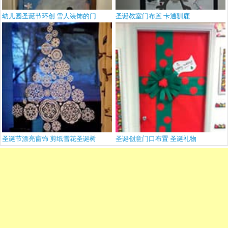
幼儿园圣诞节环创 雪人装饰的门
圣诞教室门布置 卡通驯鹿
圣诞节漂亮窗饰 剪纸雪花圣诞树
圣诞创意门口布置 圣诞礼物