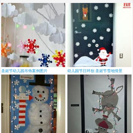
圣诞节幼儿园吊饰案例图片
幼儿园节日环创 圣诞节雪地情景