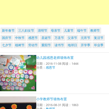
新年春节
三八妇女节
清明节
母亲节
儿童节
端午节
教师节
国庆节
中秋节
感恩节
圣诞节
万圣节
父亲节
元宵节
复活节
七夕节
植树节
劳动节
重阳节
读书节
地球日
开学季
毕业季
幼儿园感恩老师墙饰布置
日期：2016-11-08 阅读：1444
分类：
感恩节
小学教师节墙饰布置
日期：2016-08-31 阅读：1863
分类：
教师节